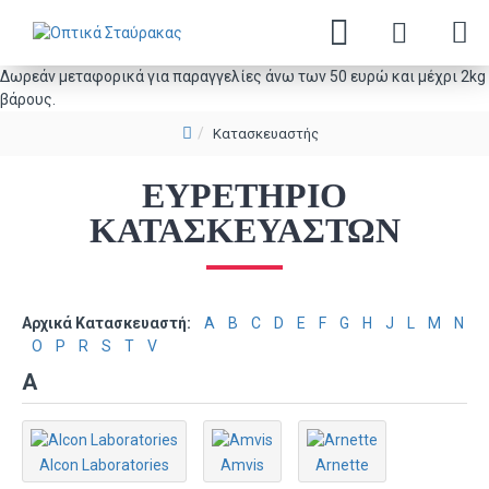
Δωρεάν μεταφορικά για παραγγελίες άνω των 50 ευρώ και μέχρι 2kg
βάρους.
Κατασκευαστής
ΕΥΡΕΤΉΡΙΟ
ΚΑΤΑΣΚΕΥΑΣΤΏΝ
Αρχικά Κατασκευαστή:
A
B
C
D
E
F
G
H
J
L
M
N
O
P
R
S
T
V
A
Alcon Laboratories
Amvis
Arnette