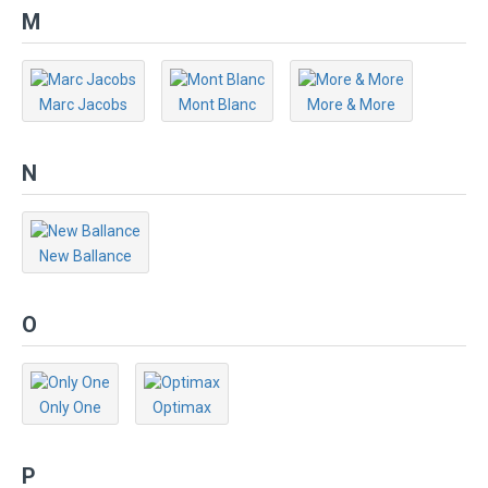
M
Marc Jacobs
Mont Blanc
More & More
N
New Ballance
O
Only One
Optimax
P