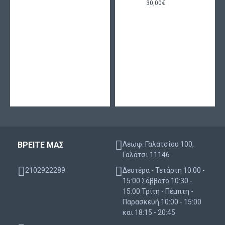
30,00€
Διόρθωση
Χαρακτηριστικά
μυωπίας
Διόρθωση
υπερμετρωπίας
Εύκολη
εφαρμογή
Πιστότητα
αναπαραγωγής
Αυξημένη
ΒΡΕΙΤΕ ΜΑΣ
Λεωφ. Γαλατσίου 100,
άνεση
Γαλάτσι 11146
Ασφαιρικός
2102922289
Δευτέρα - Τετάρτη 10:00 -
σχεδιασμός
15:00 Σάββατο 10:30 -
15:00 Τρίτη - Πέμπτη -
Υπέρλεπτα άκρα
Παρασκευή 10:00 - 15:00
Υψηλή
και 18:15 - 20:45
μεταβατικότητα