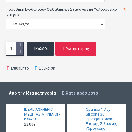
+4.50 έως +8.00
Προσθήκη Ενυδατικών Οφθαλμικών Σταγονών με Υαλουρονικό
(0.50)
Νάτριο
Μεταβατικότητα
100
--- Επιλέξτε ---
Οξυγόνου
(Dk/t)
Καλάθι
Ρωτήστε μας
Κεντρικό πάχος (
t)
0.07
Επιθυμητό
Σύγκριση
Πράσινη
Απόχρωση
Αντικατάσταση
Μηνιαία
Από την ίδια κατηγορία
Είδατε πρόσφατα
Συσκευασία
Blister 1
IDEAL ASPHERIC
Optimax 1 Day
ΜΥΩΠΙΑΣ ΜΗΝΙΑΙΟΙ -
Silicone 30
,Blister 2,
6 ΦΑΚΟΙ
Ημερήσιοι Φακοί
Κουτί 3
Επαφής Σιλικόνης
22,00€
Υδρογέλης
τεμάχιων