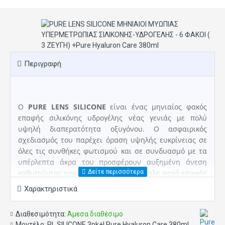
Περιγραφή
Ο
PURE LENS SILICONE
είναι ένας μηνιαίος φακός
επαφής σιλικόνης υδρογέλης νέας γενιάς με πολύ
υψηλή διαπερατότητα οξυγόνου. Ο ασφαιρικός
σχεδιασμός του παρέχει όραση υψηλής ευκρίνειας σε
όλες τις συνθήκες φωτισμού και σε συνδυασμό με τα
υπέρλεπτα άκρα του προσφέρουν αυξημένη άνεση
καθιστώντας τον ως τον πλέον κατάλληλο φακό επαφής
για τον απαιτητικό και πολυάσχολο χρήστη.
Χαρακτηριστικά
* Ο χρόνος διαθεσιμότητας για τους υπερμετρωπικούς φακούς
επαφής από + 4.50 έως + 8.00, είναι μεγαλύτερος απο τον
Διαθεσιμότητα:
Άμεσα διαθέσιμο
αναγραφόμενο.
Μοντέλο:
PL SILICONE 3pk+I Pure Hyaluron Care 380ml