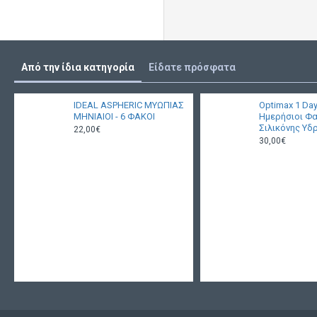
Από την ίδια κατηγορία
Είδατε πρόσφατα
IDEAL ASPHERIC ΜΥΩΠΙΑΣ
Optimax 1 Day
ΜΗΝΙΑΙΟΙ - 6 ΦΑΚΟΙ
Ημερήσιοι Φ
Σιλικόνης Υδ
22,00€
30,00€