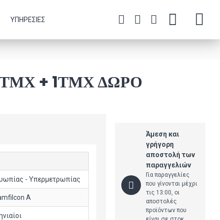
ΥΠΗΡΕΣΊΕΣ
ΤΜΧ + 1ΤΜΧ ΔΏΡΟ
Άμεση και
γρήγορη
αποστολή των
παραγγελιών
Για παραγγελίες
υωπίας - Υπερμετρωπίας
που γίνονται μέχρι
τις 13:00, οι
mfilcon A
αποστολές
προϊόντων που
ηνιαίοι
είναι σε στοκ