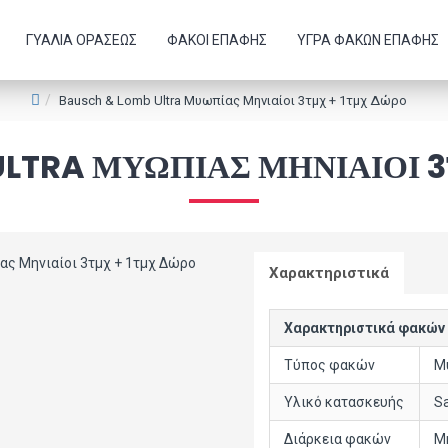
ΓΥΑΛΙΆ ΟΡΆΣΕΩΣ
ΦΑΚΟΊ ΕΠΑΦΉΣ
ΥΓΡΆ ΦΑΚΏΝ ΕΠΑΦΉΣ
Bausch & Lomb Ultra Μυωπίας Μηνιαίοι 3τμχ + 1τμχ Δώρο
ULTRA ΜΥΩΠΊΑΣ ΜΗΝΙΑΊΟΙ 3
Χαρακτηριστικά
Χαρακτηριστικά φακών
Τύπος φακών
Μ
Υλικό κατασκευής
Sa
Διάρκεια φακών
Μ