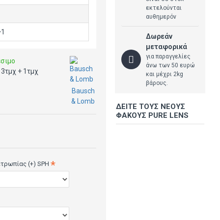
εκτελούνται
αυθημερόν
+1
Δωρεάν
μεταφορικά
για παραγγελίες
έσιμο
άνω των 50 ευρώ
 3τμχ + 1τμχ
και μέχρι 2kg
βάρους.
Bausch
& Lomb
ΔΕΊΤΕ ΤΟΥΣ ΝΈΟΥΣ
ΦΑΚΟΎΣ PURE LENS
ετρωπίας (+) SPH