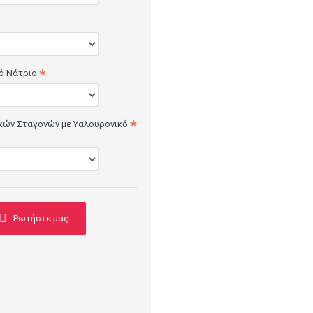
ό Νάτριο
κών Σταγονών με Υαλουρονικό
Ρωτήστε μας