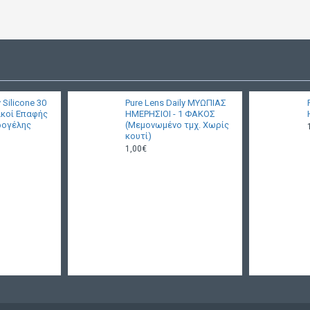
 Silicone 30
Pure Lens Daily ΜΥΩΠΙΑΣ
ακοί Επαφής
ΗΜΕΡΗΣΙΟΙ - 1 ΦΑΚΟΣ
ρογέλης
(Μεμονωμένο τμχ. Χωρίς
κουτί)
1,00€