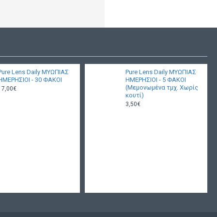
Pure Lens Daily ΜΥΩΠΙΑΣ
Pure Lens Daily ΜΥΩΠΙΑΣ
ΗΜΕΡΗΣΙΟΙ - 30 ΦΑΚΟΙ
ΗΜΕΡΗΣΙΟΙ - 5 ΦΑΚΟΙ
(Μεμονωμένα τμχ. Χωρίς
17,00€
κουτί)
3,50€