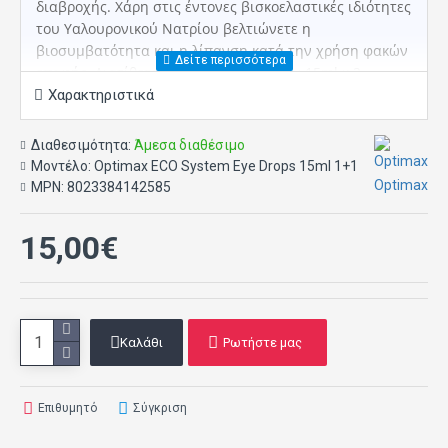
διαβροχής. Χάρη στις έντονες βισκοελαστικές ιδιότητες
του Υαλουρονικού Νατρίου βελτιώνετε η
βιοσυμβατότητα και η λίπανση κατά την χρήση φακών
επαφής. Διατίθεται σε συσκευασία των 15ml x 2.
Χαρακτηριστικά
Διαθεσιμότητα:
Άμεσα διαθέσιμο
Μοντέλο:
Optimax ECO System Eye Drops 15ml 1+1
Optimax
MPN:
8023384142585
15,00€
Καλάθι
Ρωτήστε μας
Επιθυμητό
Σύγκριση