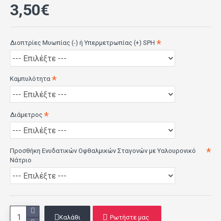
3,50€
Περιεκτικότητα σε νερό
60%
Διοπτρίες Μυωπίας (-) ή Υπερμετρωπίας (+) SPH
Καμπυλότητα (BC)
8.60 mm
Καμπυλότητα
Διάμετρος (DIAM)
14.2 mm
Διάμετρος
Ισχύς (POWER)
-0.50 έως -6.00 (0.25)
-6.50 έως –10.00 (0.50)
Προσθήκη Ενυδατικών Οφθαλμικών Σταγονών με Υαλουρονικό
+0.50 έως +4.00 (0.25)
Νάτριο
+4.50 έως +6.00 (0.50)
Μεταβατικότητα Οξυγόνου (Dk/t)
109
Καλάθι
Ρωτήστε μας