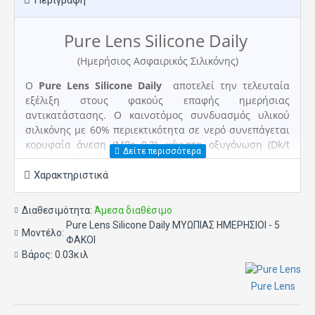
Περιγραφή
Pure Lens Silicone Daily
(Η
μερήσιος Ασφαιρικός Σιλικόνης
)
Ο
Pure Lens Silicone Daily
αποτελεί την τελευταία
εξέλιξη στους φακούς επαφής ημερήσιας
αντικατάστασης. Ο καινοτόμος συνδυασμός υλικού
σιλικόνης με 60% περιεκτικότητα σε νερό συνεπάγεται
κορυφαία άνεση (MPa 0,3), μέγιστη οξυγόνωση (Dk/t
109) και αξεπέραστη ενυδάτωση (WC 60%). Εντός της
συσκευασίας οι φακοί είναι εμβαπτισμένοι σε υγρό με
Χαρακτηριστικά
περιεκτικότητα υαλουρονικού με αποτέλεσμα την
απαράμιλλη αίσθηση δροσιάς κατά την τοποθέτηση
Διαθεσιμότητα:
Άμεσα διαθέσιμο
των φακών στο μάτι. Ο ασφαιρικός σχεδιασμός
Pure Lens Silicone Daily ΜΥΩΠΙΑΣ ΗΜΕΡΗΣΙΟΙ - 5
προσφέρει έλεγχο οπτικών εκτροπών με αποτέλεσμα
Μοντέλο:
ΦΑΚΟΙ
όραση υψηλής ευκρίνειας ακόμα και σε συνθήκες
Βάρος:
0.03κιλ
χαμηλού φωτισμού.
Υλικό
Genifilcon A
Pure Lens