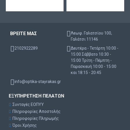
Διόρθωση υπερμετρωπίας
Υψηλή μεταβατικότητα οξυγόνου
Ασφαιρικός σχεδιασμός
Εύκολη εφαρμογή
ΒΡΕΙΤΕ ΜΑΣ
Λεωφ. Γαλατσίου 100,
Γαλάτσι 11146
Πιστότητα αναπαραγωγής
2102922289
Δευτέρα - Τετάρτη 10:00 -
Υπέρλεπτα άκρα
15:00 Σάββατο 10:30 -
15:00 Τρίτη - Πέμπτη -
Αυξημένη άνεση
Παρασκευή 10:00 - 15:00
και 18:15 - 20:45
info@optika-stayrakas.gr
ΕΞΥΠΗΡΈΤΗΣΗ ΠΕΛΑΤΏΝ
Συνταγές ΕΟΠΥΥ
Πληροφορίες Αποστολής
Πληροφορίες Πληρωμής
Όροι Χρήσης