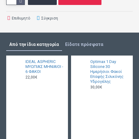
Κεντρικό πάχος (t)
0.09
Επιθυμητό
Σύγκριση
Δείκτης ελαστικότητας
0.3
Από την ίδια κατηγορία
Είδατε πρόσφατα
Απόχρωση
Πράσινη
IDEAL ASPHERIC
Optimax 1 Day
ΜΥΩΠΙΑΣ ΜΗΝΙΑΙΟΙ -
Silicone 30
6 ΦΑΚΟΙ
Ημερήσιοι Φακοί
Επαφής Σιλικόνης
22,00€
Υδρογέλης
Αντικατάσταση
Ημερήσια
30,00€
Συσκευασία
1 τεμάχιo
Χαρακτηριστικά
Διόρθωση μυωπίας