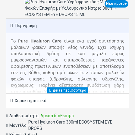
Νέο προϊόν
Περιγραφή
Το
Pure Hyaluron Care
είναι ένα υγρό συντήρησης
μαλακών φακών επαφής νέας γενιάς. Έχει ισχυρή
απολυμαντική δράση σε ένα μεγάλο εύρος
μικροοργανισμών και επιπρόσθετους παράγοντες
αφαίρεσης πρωτεϊνικών εναποθέσεων με αποτέλεσμα
τον εις βάθος καθαρισμό όλων των τύπων μαλακών
φακών επαφής (υδρογέλης, σιλικόνης υδρογέλης,
έγχρωμους). Παρέχει αξεπέραστη ενυδάτωση χάρη
στην προσθήκη Υαλουρονικού Νατρίου με αποτέλεσμα
την αυξημένη αίσθηση άνεσης κατά την χρήση των
Χαρακτηριστικά
φακών επαφής. Κάθε συσκευασία περιέχει μία
αποστειρωμένη θήκη φακών επαφής.
Διαθεσιμότητα:
Άμεσα διαθέσιμο
Συσκευασία των 380ml
Pure Hyaluron Care 380ml ECOSYSTEM EYE
Μοντέλο:
DROPS
Οι οφθαλμικές σταγόνες
ECO System Eye
Βάρος:
0.70κιλ