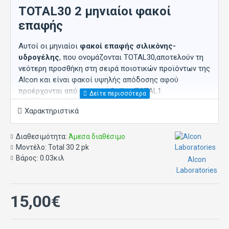
TOTAL30 2 μηνιαίοι φακοί
επαφής
Αυτοί οι μηνιαίοι
φακοί επαφής σιλικόνης-
υδρογέλης
, που ονομάζονται TOTAL30,αποτελούν τη
νεότερη προσθήκη στη σειρά ποιοτικών προϊόντων της
Alcon και είναι φακοί υψηλής απόδοσης αφού
προέρχονται από τη σειρά Dailies TOTAL1.
Η άνεση είναι must
Χαρακτηριστικά
Η μοναδική διαδικασία κατασκευής που
χρησιμοποιείται για αυτούς τους φακούς συνδυάζει
Διαθεσιμότητα:
Άμεσα διαθέσιμο
ένα υλικό σιλικόνης-υδρογέλης με υψηλή
Μοντέλο:
Total 30 2 pk
διαπερατότητα οξυγόνου - τοποθετημένο στον πυρήνα
Βάρος:
0.03κιλ
Alcon
του φακού -με ένα υλικό υδρογέλης με υψηλή υγρασία
Laboratories
- σε όλη την επιφάνεια του φακού επαφής. Αυτή
η
τεχνολογία Water Gradient
επιτρέπει την
15,00€
περιεκτικότητα του νερού στον πυρήνα του φακού να
είναι 55%, ενώ στην επιφάνεια του φακού διατηρείται
κοντά στο 100%.