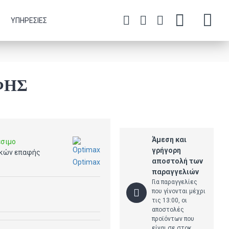
ΥΠΗΡΕΣΊΕΣ
ΦΉΣ
Άμεση και
έσιμο
γρήγορη
κών επαφής
αποστολή των
Optimax
παραγγελιών
Για παραγγελίες
που γίνονται μέχρι
τις 13:00, οι
αποστολές
προϊόντων που
είναι σε στοκ