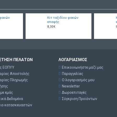
 φακών
Κιτ ταξιδίου φακών
επαφής
8,30€
ΈΤΗΣΗ ΠΕΛΑΤΏΝ
ΛΟΓΑΡΙΑΣΜΌΣ
ές ΕΟΠΥΥ
Επικοινωνήστε μαζί μας
ορίες Αποστολής
Παραγγελίες
ορίες Πληρωμής
Ο λογαριασμός μου
ρήσης
Newsletter
 με εμάς
Δωροεπιταγές
ικά Δεδομένα
Σύγκριση Προϊόντων
ριο κατασκευαστών