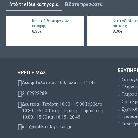
Από την ίδια κατηγορία
Είδατε πρόσφατα
Κιτ ταξιδίου φακών
Κιτ ταξιδίου
επαφής
επαφής
8,30€
8,30€
ΕΞΥΠΗΡ
ΒΡΕΙΤΕ ΜΑΣ
Συνταγ
Λεωφ. Γαλατσίου 100, Γαλάτσι 11146
Πληροφ
2102922289
Πληροφ
Όροι Χ
Δευτέρα - Τετάρτη 10:00 - 15:00 Σάββατο
Σχετικά
10:30 - 15:00 Τρίτη - Πέμπτη - Παρασκευή
Προσωπ
10:00 - 15:00 και 18:15 - 20:45
Ευρετή
info@optika-stayrakas.gr