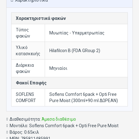
Χαρακτηριστικά
Χαρακτηριστικά φακών
Τύπος
Μυωπίας - Υπερμετρωπίας
φακών
Υλικό
Hilafilcon B (FDA GRoup 2)
κατασκευής
Διάρκεια
Μηνιαίοι
φακών
Φακοί Επαφής
SOFLENS
Soflens Comfort 6pack + Opti Free
COMFORT
Pure Moist (300ml+90 ml ΔΩΡΕΑΝ)
Διαθεσιμότητα:
Άμεσα διαθέσιμο
Μοντέλο:
Soflens Comfort 6pack + Opti Free Pure Moist
Βάρος:
0.65κιλ
MPN:
785811485991