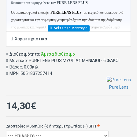
διστάσετε να παραγγείλετε τον
PURE LENS PLUS
.
Οι μαλακοί φακοί επαφής
PURE LENS PLUS
με τεχνικό κατασκευαστικό
χαρακτηριστικό την ασφαιρική γεωμετρία έχουν την ιδιότητα της διόρθωσης
της μυωπίας και παράλληλης διόρθωσης
χαμηλού αστιγματισμού
(μέχρι
-0.75).
Χαρακτηριστικά
Οι
PURE LENS PLUS
προσφέρουν πεντακάθαρη όραση υψηλής ευκρίνειας
Διαθεσιμότητα:
Άμεσα διαθέσιμο
Μοντέλο:
PURE LENS PLUS ΜΥΩΠΙΑΣ ΜΗΝΙΑΙΟΙ - 6 ΦΑΚΟΙ
(
High Definition
) σε όλες τις συνθήκες, γεγονός που γίνεται αντιληπτό σε
Βάρος:
0.03κιλ
περιβάλλον που επικρατεί χαμηλής έντασης φωτισμός, χαρακτηριστικό
MPN:
5051837257414
ιδιαίτερα χρήσιμο όταν απαιτείται
οξύτητα
στην όραση όπως για παράδειγμα
κατά τη νυχτερινή οδήγηση.
Pure Lens
Οι
μαλακοί φακοί επαφής
PURE LENS PLUS
φέρουν ελαφρά γαλάζια
14,30€
απόχρωση (για ευκολία στον χειρισμό τους κατά την διαδικασία εφαρμογής και
απομάκρυνσης από τα μάτια).
Συνδυάζοντας
ευκολία
εφαρμογής,
ικανοποιητικά επίπεδα άνεσης, καθώς και όραση
υψηλής ευκρίνειας
κάτω
Διοπτρίες Μυωπίας (-) ή Υπερμετρωπίας (+) SPH
υπό οποιεσδήποτε συνθήκες.