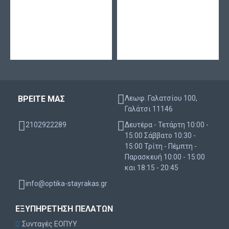
Αντικατάσταση Τριμηνιαία
Συσκευασία 2 τεμάχια
Χρώματα Pearl, Yellow, Acqua, Light-Blue,
Light-Green , Jade, Violet, Spice
ΒΡΕΙΤΕ ΜΑΣ
Λεωφ. Γαλατσίου 100,
Γαλάτσι 11146
2102922289
Δευτέρα - Τετάρτη 10:00 -
Χαρακτηριστικά
15:00 Σάββατο 10:30 -
15:00 Τρίτη - Πέμπτη -
Παρασκευή 10:00 - 15:00
Τεχνολογία 1Tone (μονόχρωμοι)
και 18:15 - 20:45
Άψογο αισθητικό αποτέλεσμα
info@optika-stayrakas.gr
Άψογη επικέντρωση
ΕΞΥΠΗΡΈΤΗΣΗ ΠΕΛΑΤΏΝ
Συνταγές ΕΟΠΥΥ