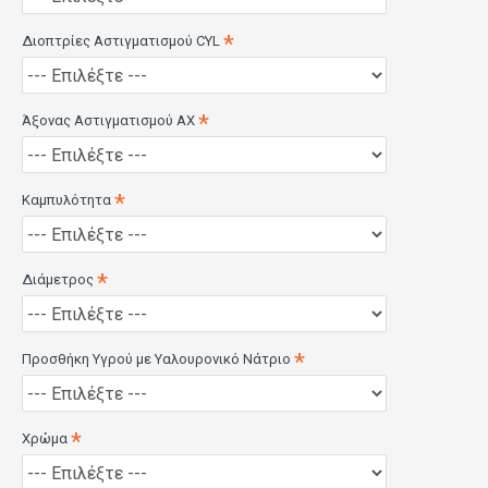
Διοπτρίες Αστιγματισμού CYL
Υλικό Ocufilcon
Άξονας Αστιγματισμού AX
Περιεκτικότητα σε νερό 43%
Καμπυλότητα
Καμπυλότητα (BC) 8.60 mm
Διάμετρος
Διάμετρος (DIAM) 14.0 mm
Προσθήκη Υγρού με Υαλουρονικό Νάτριο
Ισχύς (POWER) Plano
-0.50 έως -6.00 (0.25)
Χρώμα