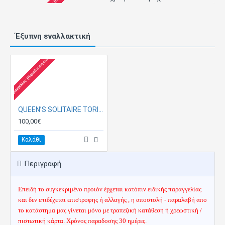
Έξυπνη εναλλακτική
τόπιν Παραγγελίας (Παράδοση έως 30 ημέρες)
QUEEN’S SOLITAIRE TORIC Τρίμηνοι Έγχρωμοι Αστιγματικοί – Μονόχρωμοι 2 τεμάχια
100,00€
Καλάθι
Περιγραφή
Επειδή το συγκεκριμένο προιόν έρχεται κατόπιν ειδικής παραγγελίας
και
δεν επιδέχεται επιστροφης ή αλλαγής ,
η αποστολή - παραλαβή απο
το κατάστημα μας
γίνεται μόνο με τραπεζική κατάθεση ή χρεωστική /
πιστωτική κάρτα
.
Χρόνος παραδοσης 30 ημέρες.