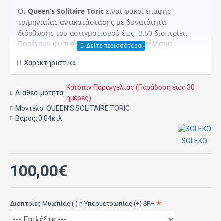
Οι
Queen’s Solitaire Toric
είναι φακοί επαφής
τριμηνιαίας αντικατάστασης με δυνατότητα
διόρθωσης του αστιγματισμού έως -3.50 διοπτρίες.
Παρέχουν φυσικό και αξεπέραστο αποτέλεσμα,
αλλάζουν το χρώμα των ματιών αναδεικνύοντας
Χαρακτηριστικά
ταυτόχρονα το φυσικό τους περίγραμμα. Έχουν
εξαιρετική πιστότητα αναπαραγωγής, άψογη
επικέντρωση και ποικιλία από ελκυστικά και ζωντανά
Κατόπιν Παραγγελίας (Παράδοση έως 30
Διαθεσιμότητα:
χρώματα. Παρέχουν αυξημένη άνεση και διατίθενται
ημέρες)
Μοντέλο:
σε υψηλές αμετρωπίες από μυωπία -12.00 έως
QUEEN’S SOLITAIRE TORIC
Βάρος:
0.04κιλ
υπερμετρωπία +15.00 διοπτρίες. Σε περίπτωση που το
ένα μάτι χρήζει σφαιρικής διόρθωσης και το άλλο
αστιγματικής, προκειμένου να αποφευχθεί διαφορά στο
SOLEKO
χρώμα, παραγγέλνονται σαν ζεύγος όπου το σφαιρικό
κόβεται σαν αστιγματικό με μηδενικό κύλινδρο.
100,00€
Διοπτρίες Μυωπίας (-) ή Υπερμετρωπίας (+) SPH