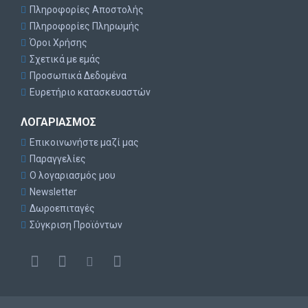
Πληροφορίες Αποστολής
Διόρθωση υψηλής μυωπίας
Πληροφορίες Πληρωμής
Όροι Χρήσης
Διόρθωση υψηλής υπερμετρωπίας
Σχετικά με εμάς
Προσωπικά Δεδομένα
Ευρετήριο κατασκευαστών
Διόρθωση Αστιγματισμού
ΛΟΓΑΡΙΑΣΜΌΣ
Δυναμική Σταθεροποίηση
Επικοινωνήστε μαζί μας
Παραγγελίες
Ο λογαριασμός μου
Εύκολη εφαρμογή
Newsletter
Δωροεπιταγές
Πιστότητα αναπαραγωγής
Σύγκριση Προϊόντων
Αυξημένη άνεση