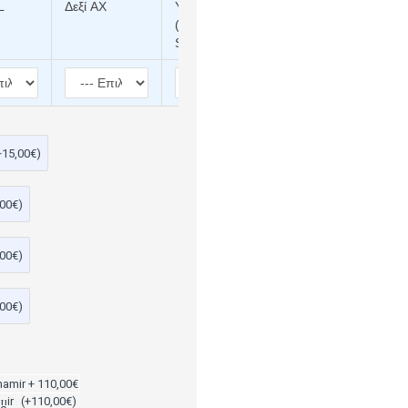
L
Δεξί AX
Υπερμετρωπίας
Αριστερό CYL
(+) Αριστερό
SPH
+15,00€)
,00€)
,00€)
,00€)
mir
(+110,00€)