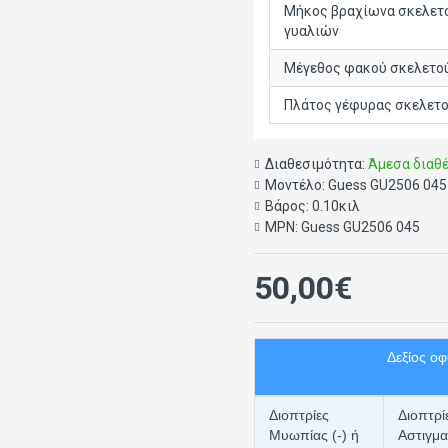
Μήκος βραχίωνα σκελετ
γυαλιών
Μέγεθος φακού σκελετο
Πλάτος γέφυρας σκελετο
Διαθεσιμότητα:
Άμεσα διαθ
Μοντέλο:
Guess GU2506 045
Βάρος:
0.10κιλ
MPN:
Guess GU2506 045
50,00€
Δεξίος ο
Διοπτρίες
Διοπτρί
Μυωπίας (-) ή
Αστιγμα