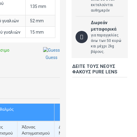
ού
εκτελούνται
135 mm
αυθημερόν
ύ γυαλιών
52 mm
Δωρεάν
μεταφορικά
ύ γυαλιών
15 mm
για παραγγελίες
άνω των 50 ευρώ
και μέχρι 2kg
έσιμο
βάρους.
Guess
ΔΕΊΤΕ ΤΟΥΣ ΝΈΟΥΣ
ΦΑΚΟΎΣ PURE LENS
φθαλμός
Αριστερός οφθαλμός
ες
Άξονας
Διοπτρίες
Διοπτρίες
τισμού
Αστιγματισμού
Μυωπίας (-) ή
Αστιγματισμού