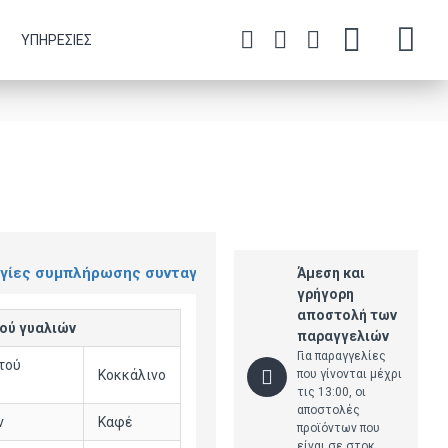
ΥΠΗΡΕΣΊΕΣ
γίες συμπλήρωσης συνταγής
Άμεση και
γρήγορη
αποστολή των
ού γυαλιών
παραγγελιών
Για παραγγελίες
τού
που γίνονται μέχρι
Κοκκάλινο
τις 13:00, οι
αποστολές
ν
Καφέ
προϊόντων που
είναι σε στοκ