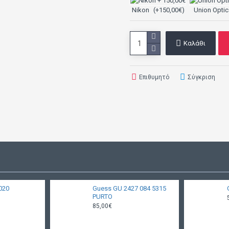
Nikon
(+150,00€)
Union Optic
Καλάθι
Επιθυμητό
Σύγκριση
020
Guess GU 2427 084 5315
PURTO
85,00€