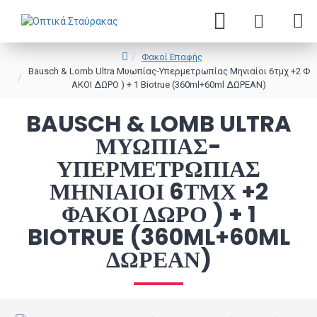
Φακοί Επαφής
Bausch & Lomb Ultra Μυωπίας-Υπερμετρωπίας Μηνιαίοι 6τμχ +2 Φ
ΑΚΟΙ ΔΩΡΟ ) + 1 Biotrue (360ml+60ml ΔΩΡΕΑΝ)
BAUSCH & LOMB ULTRA
ΜΥΩΠΊΑΣ-
ΥΠΕΡΜΕΤΡΩΠΊΑΣ
ΜΗΝΙΑΊΟΙ 6ΤΜΧ +2
ΦΑΚΟΙ ΔΩΡΟ ) + 1
BIOTRUE (360ML+60ML
ΔΩΡΕΑΝ)