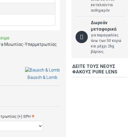
εκτελούνται
αυθημερόν
Δωρεάν
μεταφορικά
για παραγγελίες
έσιμο
άνω των 50 ευρώ
tra Μυωπίας-Υπερμετρωπίας
και μέχρι 2kg
βάρους.
ΔΕΊΤΕ ΤΟΥΣ ΝΈΟΥΣ
ΦΑΚΟΎΣ PURE LENS
Bausch & Lomb
ετρωπίας (+) SPH