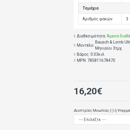
Τεμάχια
Αριθμός φακών
3
Διαθεσιμότητα:
Άμεσα διαθ
Bausch & Lomb Ul
Μοντέλο:
Μηνιαίοι 3τμχ
Βάρος:
0.03κιλ
MPN:
785811678470
16,20€
Διοπτρίες Μυωπίας (-) ή Υπερμ