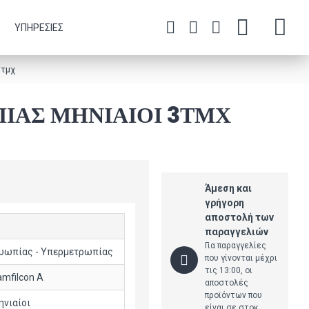
ΥΠΗΡΕΣΊΕΣ
3τμχ
ΊΑΣ ΜΗΝΙΑΊΟΙ 3ΤΜΧ
Άμεση και
γρήγορη
αποστολή των
παραγγελιών
Για παραγγελίες
υωπίας - Υπερμετρωπίας
που γίνονται μέχρι
τις 13:00, οι
mfilcon A
αποστολές
προϊόντων που
ηνιαίοι
είναι σε στοκ