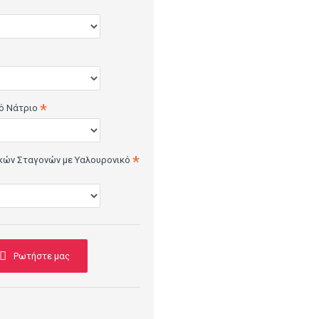
ό Νάτριο
κών Σταγονών με Υαλουρονικό
Ρωτήστε μας