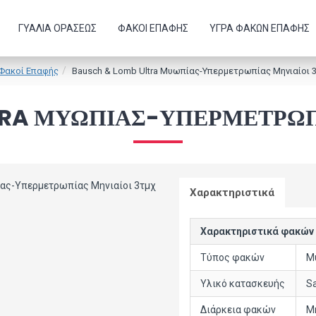
ΓΥΑΛΙΆ ΟΡΆΣΕΩΣ
ΦΑΚΟΊ ΕΠΑΦΉΣ
ΥΓΡΆ ΦΑΚΏΝ ΕΠΑΦΉΣ
Φακοί Επαφής
Bausch & Lomb Ultra Μυωπίας-Υπερμετρωπίας Μηνιαίοι 
TRA ΜΥΩΠΊΑΣ-ΥΠΕΡΜΕΤΡΩΠ
Χαρακτηριστικά
Χαρακτηριστικά φακών
Τύπος φακών
Μ
Υλικό κατασκευής
Sa
Διάρκεια φακών
Μ