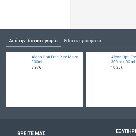
Από την ίδια κατηγορία
Είδατε πρόσφατα
Alcon Opti Free Pure Moist
Alcon Opti Fr
300ml
300ml + 90 m
8,97€
10,20€
ΕΞΥΠΗΡ
ΒΡΕΙΤΕ ΜΑΣ