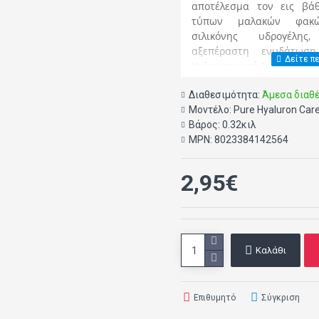
αποτέλεσμα τον εις βά
τύπων μαλακών φακώ
σιλικόνης υδρογέλης
αξεπέραστη ενυδάτωσ
Υαλουρονικού Νατρίου με
αίσθηση άνεσης κατά την
Διαθεσιμότητα:
Κάθε συσκευασία περιέχε
Άμεσα διαθ
Μοντέλο:
φακών επαφής.
Pure Hyaluron Car
Βάρος:
0.32κιλ
Συσκευασία των 100ml .
MPN:
8023384142564
Pure Hyaluron Care: Τ
επαφής …που θα αγαπήσ
2,95€
Καλάθι
Επιθυμητό
Σύγκριση