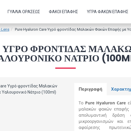
ΓΥΑΛΙΆ ΟΡΆΣΕΩΣ
ΦΑΚΟΊ ΕΠΑΦΉΣ
ΥΓΡΆ ΦΑΚΏΝ ΕΠΑΦΉΣ
e Lens
Pure Hyaluron Care Υγρό φροντίδας Μαλακών Φακών Επαφής με Υα
E ΥΓΡΌ ΦΡΟΝΤΊΔΑΣ ΜΑΛΑΚ
ΑΛΟΥΡΟΝΙΚΌ ΝΆΤΡΙΟ (100M
Περιγραφή
Χαρακτη
Το
Pure Hyaluron Care
ε
μαλακών φακών επαφής ν
απολυμαντική δράση
μικροοργανισμών και ε
αφαίρεσης πρωτεϊν