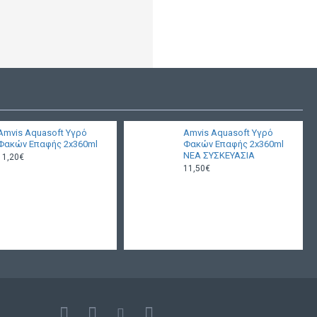
Amvis Aquasoft Υγρό
Amvis Aquasoft Υγρό
Φακών Επαφής 2x360ml
Φακών Επαφής 2x360ml
ΝΕΑ ΣΥΣΚΕΥΑΣΙΑ
11,20€
11,50€