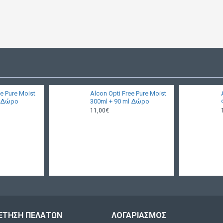
ee Pure Moist
Alcon Opti Free Pure Moist
l Δώρο
300ml + 90 ml Δώρο
11,00€
ΈΤΗΣΗ ΠΕΛΑΤΏΝ
ΛΟΓΑΡΙΑΣΜΌΣ