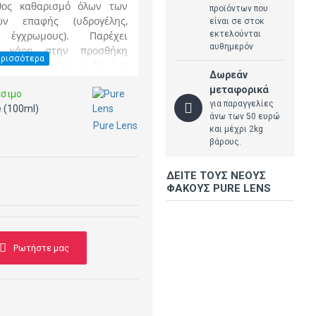
θος καθαρισμό όλων των
προϊόντων που
ν επαφής (υδρογέλης,
είναι σε στοκ
εκτελούνται
, έγχρωμους). Παρέχει
αυθημερόν
η χάρη στην προσθήκη
 αποτέλεσμα την αυξημένη
Δωρεάν
 χρήση των φακών επαφής.
μεταφορικά
ι μία αποστειρωμένη θήκη
έσιμο
για παραγγελίες
e (100ml)
άνω των 50 ευρώ
Pure Lens
και μέχρι 2kg
Travel Pack
.
βάρους.
ο υγρό φροντίδας φακών
ετε
ΔΕΊΤΕ ΤΟΥΣ ΝΈΟΥΣ
ΦΑΚΟΎΣ PURE LENS
Ρωτήστε μας