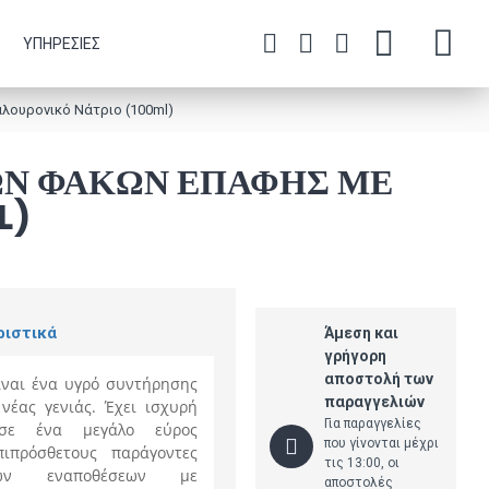
ΥΠΗΡΕΣΊΕΣ
λουρονικό Νάτριο (100ml)
ΏΝ ΦΑΚΏΝ ΕΠΑΦΉΣ ΜΕ
L)
ριστικά
Άμεση και
γρήγορη
αποστολή των
ίναι ένα υγρό συντήρησης
παραγγελιών
έας γενιάς. Έχει ισχυρή
Για παραγγελίες
 σε ένα μεγάλο εύρος
που γίνονται μέχρι
πιπρόσθετους παράγοντες
τις 13:00, οι
ικών εναποθέσεων με
αποστολές