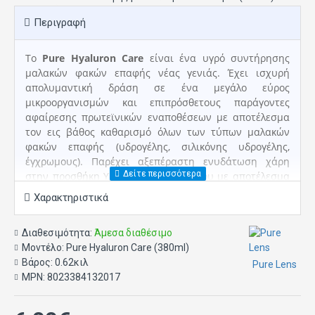
Περιγραφή
Το
Pure Hyaluron Care
είναι ένα υγρό συντήρησης
μαλακών φακών επαφής νέας γενιάς. Έχει ισχυρή
απολυμαντική δράση σε ένα μεγάλο εύρος
μικροοργανισμών και επιπρόσθετους παράγοντες
αφαίρεσης πρωτεϊνικών εναποθέσεων με αποτέλεσμα
τον εις βάθος καθαρισμό όλων των τύπων μαλακών
φακών επαφής (υδρογέλης, σιλικόνης υδρογέλης,
έγχρωμους). Παρέχει αξεπέραστη ενυδάτωση χάρη
στην προσθήκη Υαλουρονικού Νατρίου με αποτέλεσμα
την αυξημένη αίσθηση άνεσης κατά την χρήση των
Χαρακτηριστικά
φακών επαφής. Κάθε συσκευασία περιέχει μία
αποστειρωμένη θήκη φακών επαφής.
Διαθεσιμότητα:
Άμεσα διαθέσιμο
Συσκευασία των 380ml .
Μοντέλο:
Pure Hyaluron Care (380ml)
Βάρος:
0.62κιλ
Pure Lens
Pure Hyaluron Care: Το υγρό φροντίδας φακών
MPN:
8023384132017
επαφής …που θα αγαπήσετε