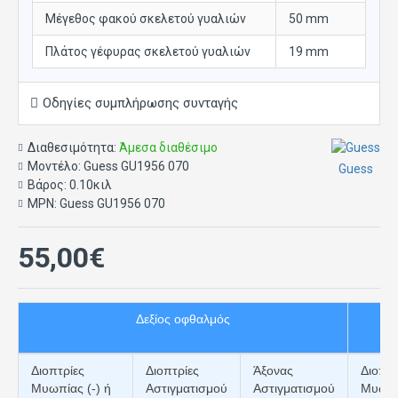
Μέγεθος φακού σκελετού γυαλιών
50 mm
Πλάτος γέφυρας σκελετού γυαλιών
19 mm
Οδηγίες συμπλήρωσης συνταγής
Διαθεσιμότητα:
Άμεσα διαθέσιμο
Μοντέλο:
Guess GU1956 070
Guess
Βάρος:
0.10κιλ
MPN:
Guess GU1956 070
55,00€
Δεξίος οφθαλμός
Διοπτρίες
Διοπτρίες
Άξονας
Διοπτρ
Μυωπίας (-) ή
Αστιγματισμού
Αστιγματισμού
Μυωπία