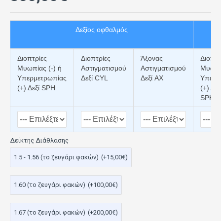
Δεξίος οφθαλμός
Διοπτρίες
Διοπτρίες
Άξονας
Διοπτρ
Μυωπίας (-) ή
Αστιγματισμού
Αστιγματισμού
Μυωπία
Υπερμετρωπίας
Δεξί CYL
Δεξί AX
Υπερμ
(+) Δεξί SPH
(+) Αρ
SPH
Δείκτης Διάθλασης
1.5 - 1.56 (το ζευγάρι φακών)
(+15,00€)
1.60 (το ζευγάρι φακών)
(+100,00€)
1.67 (το ζευγάρι φακών)
(+200,00€)