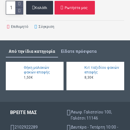
Καλάθι
Ρωτήστε μας
Επιθυμητό
Σύγκριση
Από την ίδια κατηγορία
Είδατε πρόσφατα
Θήκη μαλακών
Κιτ ταξιδίου φακών
φακών επαφής
επαφής
1,50€
8,30€
ΒΡΕΙΤΕ ΜΑΣ
Λεωφ. Γαλατσίου 100,
Γαλάτσι 11146
2102922289
Δευτέρα - Τετάρτη 10:00 -