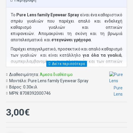
Περιγραφή
Το
Pure Lens family Eyewear Spray
είναι ένα καθαριστικό
σπρέυ γυαλιών που παρέχει απαλό και ενδελεχή
καθαρισμό γυαλιών και οπτικών
επιφανειών. Απομακρύνει τη σκόνη και τη βρωμιά
αποτελεσματικά και
στεγνώνει γρήγορα
.
Παρέχει επαγγελματικό, προσεκτικό και απαλό καθαρισμό
των γυαλιών και είναι κατάλληλο
για όλα τα γυαλιά
,
συμπεριλαμβανομένων των πλαστικών και των οπτικών
επιφανειών (οθόνες LCD, smartphone, tablet PC, φορητοί
υπολογιστές, κινητά τηλέφωνα).
Διαθεσιμότητα:
Άμεσα διαθέσιμο
Μοντέλο:
Pure Lens family Eyewear Spray
Βάρος:
0.30κιλ
Pure
MPN:
8708392000746
Lens
3,00€